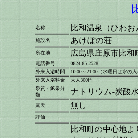
比和温泉（ひわお
名称
あけぼの荘
施設名
広島県庄原市比和町
所在地
電話番号
0824-85-2528
外来入浴時間
10:00～21:00（水曜日は水
外来入浴料金
大人300円
泉質・鉱泉分
ナトリウム-炭酸
類
無し
露天
評価
比和町の中心地よ