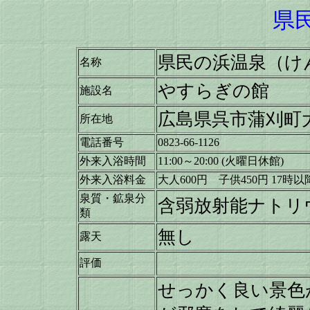
県
県民の浜温泉（け
名称
やすらぎの館
施設名
広島県呉市蒲刈町大浦
所在地
電話番号
0823-66-1126
外来入浴時間
11:00～20:00 (火曜日休館)
外来入浴料金
大人600円 子供450円
17時以
泉質・鉱泉分
含弱放射能ナトリ
類
無し
露天
評価
せっかく良い景色