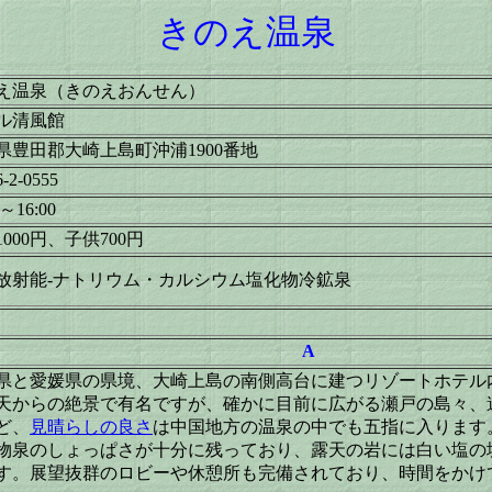
きのえ温泉
え温泉（きのえおんせん）
ル清風館
県豊田郡大崎上島町沖浦1900番地
6-2-0555
0～16:00
000円、子供700円
放射能-ナトリウム・カルシウム塩化物冷鉱泉
A
県と愛媛県の県境、大崎上島の南側高台に建つリゾートホテル
天からの絶景で有名ですが、確かに目前に広がる瀬戸の島々、
ど、
見晴らしの良さ
は中国地方の温泉の中でも五指に入ります
物泉のしょっぱさが十分に残っており、露天の岩には白い塩の
す。展望抜群のロビーや休憩所も完備されており、時間をかけ