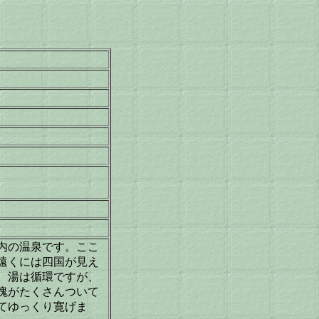
内の温泉です。ここ
遠くには四国が見え
。湯は循環ですが、
塊がたくさんついて
てゆっくり寛げま