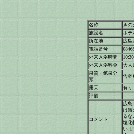
名称
きの
施設名
ホテ
所在地
広島
電話番号
0846
外来入浴時間
10:3
外来入浴料金
大人1
泉質・鉱泉分
含弱
類
露天
有り
評価
広島
は露
るな
コメント
塩化
いま