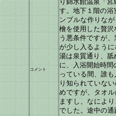
り錦水館温泉「宮
す。地下１階の浴
ンプルな作りなが
檜を使用した贅沢
う悪条件ですが、
が少し入るように
湯は泉質通り、舐
に、入浴開始時間の
コメント
っている間、誰も
り知られていない
めですが、タオル
ますし、なにより
でした。途中の通