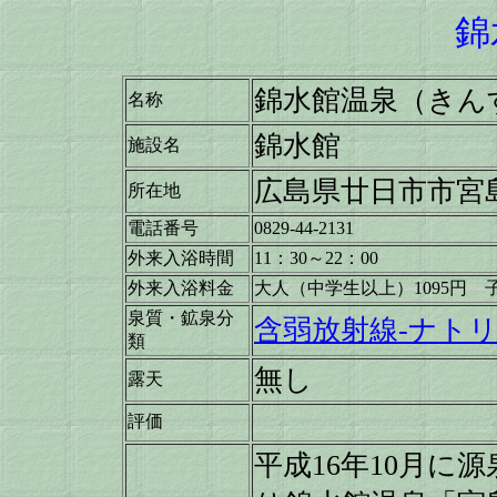
錦
錦水館温泉（きん
名称
錦水館
施設名
広島県廿日市市宮島
所在地
電話番号
0829-44-2131
外来入浴時間
11：30～22：00
外来入浴料金
大人（中学生以上）1095円 
泉質・鉱泉分
含弱放射線-ナト
類
無し
露天
評価
平成16年10月に