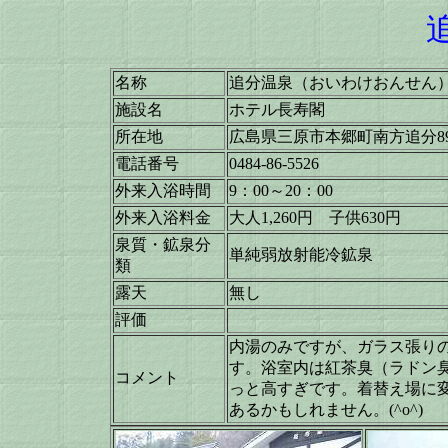
名称
追分温泉（おいわけおんせん
施設名
ホテル長寿閣
所在地
広島県三原市本郷町南方追分891
電話番号
0484-86-5526
外来入浴時間
9：00～20：00
外来入浴料金
大人1,260円 子供630円 15
泉質・鉱泉分
単純弱放射能冷鉱泉
類
露天
無し
評価
内湯のみですが、ガラス張り
す。浴室内は紅茶臭（ラドン臭？
コメント
っと高すぎです。着替え場に
あるかもしれません。(^o^)