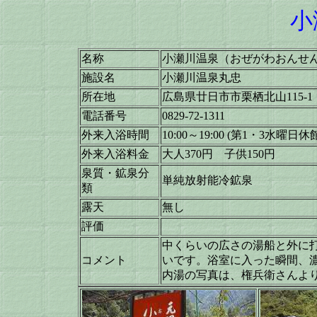
小
名称
小瀬川温泉（おぜがわおんせ
施設名
小瀬川温泉丸忠
所在地
広島県廿日市市栗栖北山115-1
電話番号
0829-72-1311
外来入浴時間
10:00～19:00 (第1・3水曜日休
外来入浴料金
大人370円 子供150円
泉質・鉱泉分
単純放射能冷鉱泉
類
露天
無し
評価
中くらいの広さの湯船と外に
コメント
いです。浴室に入った瞬間、
内湯の写真は、権兵衛さんよ