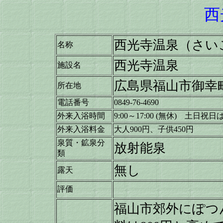
西
西光寺温泉（さい
名称
西光寺温泉
施設名
広島県福山市御幸町森
所在地
電話番号
0849-76-4690
外来入浴時間
9:00～17:00 (無休)
土日祝日は～
外来入浴料金
大人900円、子供450円
泉質・鉱泉分
放射能泉
類
無し
露天
評価
福山市郊外にぽつ