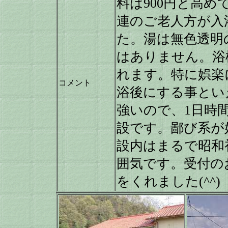
料は900円と高
連のご老人方が入
た。湯は無色透明
はありません。浴
れます。特に娯楽
コメント
浴後にする事とい
強いので、1日時
設です。鄙び系が
設内はまるで昭和
囲気です。受付の
をくれました(^^)