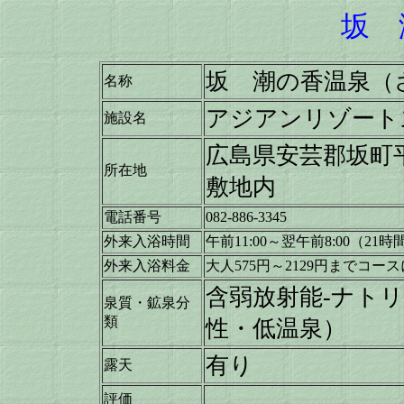
坂 
坂 潮の香温泉（
名称
アジアンリゾート
施設名
広島県安芸郡坂町平
所在地
敷地内
電話番号
082-886-3345
外来入浴時間
午前11:00～翌午前8:00（21
外来入浴料金
大人575円～2129円までコ
含弱放射能-ナト
泉質・鉱泉分
類
性・低温泉）
有り
露天
評価