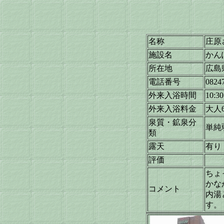
名称
庄原
施設名
かん
所在地
広島
電話番号
0824
外来入浴時間
10:3
外来入浴料金
大人6
泉質・鉱泉分
単純
類
露天
有り
評価
ちょ
かな
コメント
内湯
す。