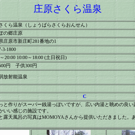
庄原さくら温泉
さくら温泉（しょうばらさくらおんせん）
ぽの郷庄原
県庄原市新庄町281番地の1
7-3-1800
0～20:00
10:00～18:00 (土日祝日)
00円 子供300円
弱放射能温泉
C
っと作りがスーパー銭湯っぽいですが、広い内湯と眺めの良い
かいい感じの施設です。
と露天風呂の写真はMOMOYAさんから提供いただきました。