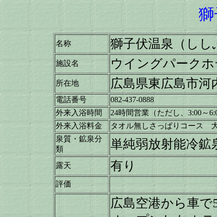
獅
獅子伏温泉（しし
名称
ウイングパークホ
施設名
広島県東広島市河内町
所在地
電話番号
082-437-0888
外来入浴時間
24時間営業（ただし、3:00～
外来入浴料金
タオル無しさっぱりコース 大人
泉質・鉱泉分
単純弱放射能冷鉱
類
有り
露天
評価
広島空港から車で5