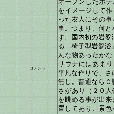
オープンしたホテ
をイメージして作
った友人にその事
事。つまり、何と
す。国内初の岩盤
る「椅子型岩盤浴
んな物あったかな
サウナにはあまり
コメント
平凡な作りで、さ
無し。普通ならＣ
さがあり（２０人
を眺める事が出来
置してあり、景色