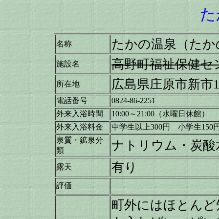
た
たかの温泉（たか
名称
高野町福祉保健セ
施設名
広島県
庄原市
新市1
所在地
電話番号
0824-86-2251
外来入浴時間
10:00～21:00（水曜日休館）
外来入浴料金
中学生以上300円 小学生15
泉質・鉱泉分
ナトリウム・炭酸
類
有り
露天
評価
町外にはほとんど