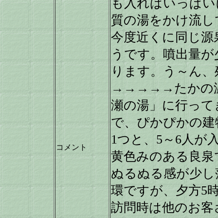
も入ればいっぱい
質の湯をかけ流し
今度近くに同じ源
うです。噴出量が
ります。う～ん、
→→→→→たかの
瀬の湯」に行って
で、ぴかぴかの建
1つと、5～6人が
コメント
黄色みのある良泉
ぬるぬる感が少し
環ですが、夕方5
訪問時は他のお客