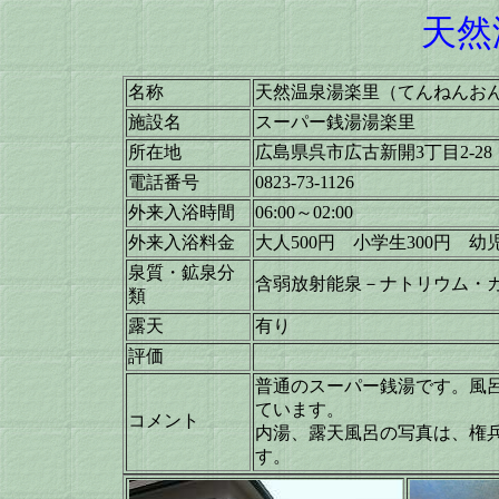
天然
名称
天然温泉湯楽里（てんねんお
施設名
スーパー銭湯湯楽里
所在地
広島県呉市広古新開3丁目2-28
電話番号
0823-73-1126
外来入浴時間
06:00～02:00
外来入浴料金
大人500円 小学生300円 幼児
泉質・鉱泉分
含弱放射能泉－ナトリウム・
類
露天
有り
評価
普通のスーパー銭湯です。風
ています。
コメント
内湯、露天風呂の写真は、権
す。