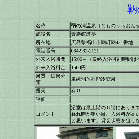
鞆
名称
鞆の浦温泉（とものうらおん
施設名
景勝館漣亭
所在地
広島県福山市鞆町鞆421番地
電話番号
084-982-2121
外来入浴時間
15:00～（最終入浴可能時間は
外来入浴料金
1500円
泉質・鉱泉分
単純弱放射能冷鉱泉
類
露天
有り
評価
浴室は最上階の６階にありま
コメント
暮れ時が狙い目。入浴料が高
と思います。貸切状態を狙うな