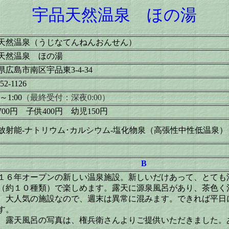
宇品天然温泉 ほの湯
天然温泉（うじなてんねんおんせん）
天然温泉 ほの湯
県広島市南区宇品東3-4-34
252-1126
0～1:00
（最終受付：深夜0:00）
700円 子供400円 幼児150円
放射能-ナトリウム･カルシウム-塩化物泉（高張性中性低温泉）
B
１６年オープンの新しい温泉施設。新しいだけあって、とても
（約１０種類）で楽しめます。露天に源泉風呂があり、茶色く
。大人気の施設なので、週末は異常に混みます。できれば平日
す。
、露天風呂の写真は、権兵衛さんよりご提供いただきました。