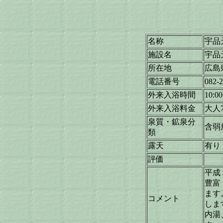
名称
宇品
施設名
宇品
所在地
広島
電話番号
082-
外来入浴時間
10:0
外来入浴料金
大人
泉質・鉱泉分
含弱
類
露天
有り
評価
平成
豊富
ます
コメント
しま
内湯