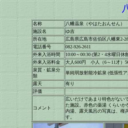
名称
八幡温泉（やはたおんせん）
施設名
ゆ吉
所在地
広島県広島市佐伯区八幡東2-28-
電話番号
082-926-2611
外来入浴時間
10:00～00:30 (第2・4水曜日休
外来入浴料金
大人600円 小人（6～11才）5
泉質・鉱泉分
単純弱放射能冷鉱泉 (低張性
類
露天
有り
評価
広いだけであまり特色がない
た施設。赤色の薬湯 くらいか
コメント
内湯、露天風呂の写真は、権
す。