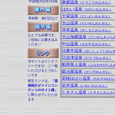
中国地方以外164湯
東郷温泉
（とうごうおんせん）
はわい温泉
（はわいおんせん）
大栄温泉
（だいえいおんせん）
美術館・旅行記など
大山温泉
（だいせんおんせん）
岸本温泉
（きしもとおんせん）
なんでも結構です。
大山伽羅温泉
（だいせんきゃら
ご自由にお書き込み
中山温泉
（なかやまおんせん）
ください
法勝寺温泉
（ほっしょうじおん
日吉津温泉
（ひえづおんせん）
当サイトはリンクフ
船岡美人温泉
（ふなおかびじん
リーですが、ご一報
いただけるとうれし
鍛冶屋温泉
（かじやおんせん）
いです
若桜ゆはら温泉
（わかさゆはら
相互リンクは、
「温
岩井温泉
泉紹介がメインコン
（いわいおんせん）
テンツのサイト様」
たきさん温泉
（たきさんおんせ
に限らせていただき
ます