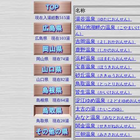
名称
現在入湯総数515湯
湯谷温泉
（ゆたにおんせん）
湖山池湖畔の温泉
（こやまいけ
ん）
広島県 現在103湯
吉岡温泉
（よしおかおんせん）
鹿野温泉
（しかのおんせん）
浜村温泉
（はまむらおんせん）
岡山県 現在74湯
宝喜温泉
（ほうきおんせん）
砂丘温泉
（さきゅうおんせん）
山口県 現在82湯
鳥取温泉
（とっとりおんせん）
皆生温泉
（かいけおんせん）
島根県 現在64湯
淀江ゆめ温泉
（よどえゆめおん
太古の湯
（たいこのゆ）
みなと温泉
（みなとおんせん）
鳥取県 現在28湯
関金温泉
（せきがねおんせん）
三朝温泉
（みささおんせん）