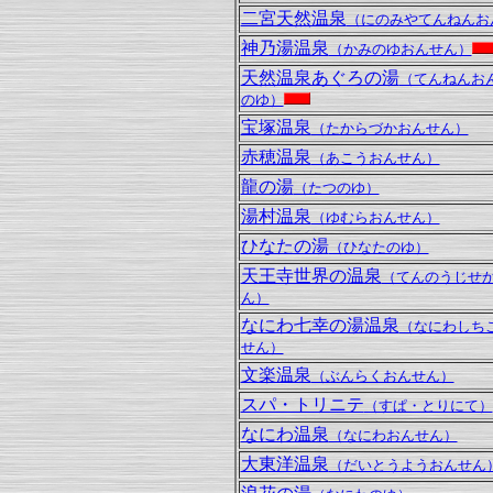
二宮天然温泉
（にのみやてんねんお
神乃湯温泉
（かみのゆおんせん）
天然温泉あぐろの湯
（てんねんお
のゆ）
宝塚温泉
（たからづかおんせん）
赤穂温泉
（あこうおんせん）
龍の湯
（たつのゆ）
湯村温泉
（ゆむらおんせん）
ひなたの湯
（ひなたのゆ）
天王寺世界の温泉
（てんのうじせ
ん）
なにわ七幸の湯温泉
（なにわしち
せん）
文楽温泉
（ぶんらくおんせん）
スパ・トリニテ
（すぱ・とりにて）
なにわ温泉
（なにわおんせん）
大東洋温泉
（だいとうようおんせん