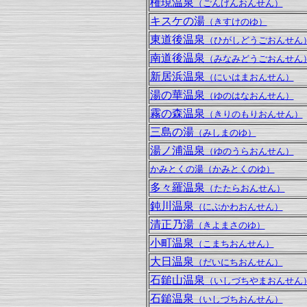
権現温泉
（ごんげんおんせん）
キスケの湯
（きすけのゆ）
東道後温泉
（ひがしどうごおんせん
南道後温泉
（みなみどうごおんせん
新居浜温泉
（にいはまおんせん）
湯の華温泉
（ゆのはなおんせん）
霧の森温泉
（きりのもりおんせん）
三島の湯
（みしまのゆ）
湯ノ浦温泉
（ゆのうらおんせん）
かみとくの湯（かみとくのゆ）
多々羅温泉
（たたらおんせん）
鈍川温泉
（にぶかわおんせん）
清正乃湯
（きよまさのゆ）
小町温泉
（こまちおんせん）
大日温泉
（だいにちおんせん）
石鎚山温泉
（いしづちやまおんせん
石鎚温泉
（いしづちおんせん）