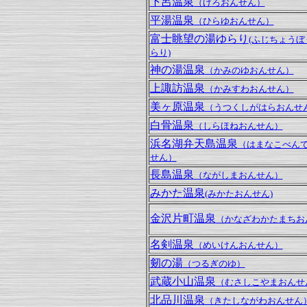
下呂温泉
（げろおんせん）
平湯温泉
（ひらゆおんせん）
富士眺望の湯ゆらり
(ふじちょう
らり)
神の湯温泉
（かみのゆおんせん）
上諏訪温泉
（かみすわおんせん）
美ヶ原温泉
（うつくしがはらおんせ
白骨温泉
（しらほねおんせん）
浜名湖弁天島温泉
（はまなこべん
せん）
長島温泉
（ながしまおんせん）
みかた温泉
(みかたおんせん)
金沢片町温泉
（かなざわかたまちお
名剣温泉
（めいけんおんせん）
剱の湯
（つるぎのゆ）
武蔵小山温泉
（むさしこやまおんせ
北品川温泉
（きたしながわおんせん