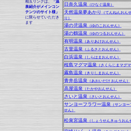
相互リンクは、
「温
日奈久温泉
（ひなぐ温泉）
泉紹介がメインコン
テンツのサイト様」
天然温泉夢あかり
（てんねんおん
に限らせていただき
り）
ます
湯の児温泉
（ゆのこおんせん）
湯の鶴温泉
（ゆのつるおんせん）
有明温泉
（ありあけおんせん）
古里温泉
（ふるさとおんせん）
白浜温泉
（しらはまおんせん）
桜島マグマ温泉
（さくらじまマグマ
霧島温泉
（きりしまおんせん）
青井岳温泉
（あおいだけ おんせん）
高屋温泉
（たかやおんせん）
さいと温泉
（さいとおんせん）
サンヨーフラワー温泉
（サンヨー
せん）
松泉宮温泉
（しょうせんきゅうおん