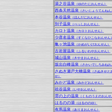
湯之谷温泉
（ゆのたにおんせん）
西条天然温泉
（さいじょうてんねん
本谷温泉
（ほんだにおんせん）
別子温泉
（べっしおんせん）
カロト温泉
（カロトおんせん）
少彦名温泉
（すくなひこなおんせん
亀ヶ池温泉
（かめがいけおんせん）
古岩屋温泉
（ふるいわやおんせん）
城山温泉
（きやまおんせん）
坂出白峰温泉
（さかいでしろみねお
さぬき瀬戸大橋温泉
（さぬきせと
せ）
みかど温泉
（みかどおんせん）
祖谷温泉
（いやおんせん）
雲の上の温泉
（くものうえのおんせ
はるのの湯
（はるののゆ）
有馬温泉
（ありまおんせん）