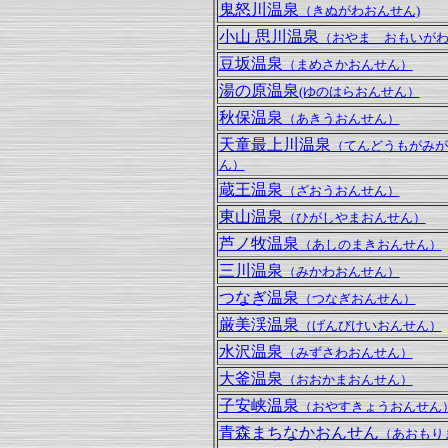
鬼怒川温泉
（きぬがわおんせん)
小山 思川温泉
（おやま おもいが
豆坂温泉
（まめさかおんせん）
湯の原温泉
(ゆのはらおんせん）
秋保温泉
（あきうおんせん）
天童最上川温泉
（てんどうもがみが
ん）
蔵王温泉
（ざおうおんせん）
東山温泉
（ひがしやまおんせん）
芦ノ牧温泉
（あしのまきおんせん）
三川温泉
（みかわおんせん）
つなぎ温泉
（つなぎおんせん）
厳美渓温泉
（げんびけいおんせん）
水沢温泉
（みずさわおんせん）
大釜温泉
（おおかまおんせん）
子安峡温泉
（おやすきょうおんせん
青森まちなかおんせん
（あおもり