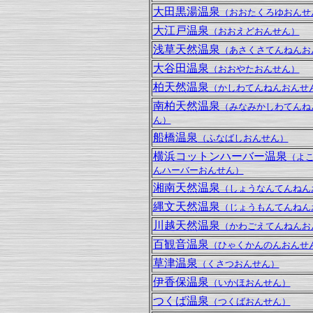
大田黒湯温泉
（おおたくろゆおんせ
大江戸温泉
（おおえどおんせん）
浅草天然温泉
（あさくさてんねんお
大谷田温泉
（おおやたおんせん）
柏天然温泉
（かしわてんねんおんせ
南柏天然温泉
（みなみかしわてんね
ん）
船橋温泉
（ふなばしおんせん）
横浜コットンハーバー温泉
（よ
んハーバーおんせん）
湘南天然温泉
（しょうなんてんねん
縄文天然温泉
（じょうもんてんねん
川越天然温泉
（かわごえてんねんお
百観音温泉
（ひゃくかんのんおんせ
草津温泉
（くさつおんせん）
伊香保温泉
（いかほおんせん）
つくば温泉
（つくばおんせん）