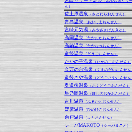
宮崎リゾート温泉
（みやざきリゾ
ん）
佐土原温泉
（さどわらおんせん）
青島温泉
（あおしまおんせん）
宮崎元気湯
（みやざきげんきゆ）
高岡温泉
（たかおかおんせん）
高鍋温泉
（たかなべおんせん）
道後温泉
（どうごおんせん）
たかの子温泉
（たかのこおんせん）
久万の台温泉
（くまのだいおんせん
道後さや温泉
（どうごさやおんせん
奥道後温泉
（おくどうごおんせん）
星乃岡温泉
（ほしのおかおんせん）
古川温泉
（ふるかわおんせん）
媛彦温泉
（ひめひこおんせん）
余戸温泉
（よとおんせん）
シーパMAKOTO
（シーパまこと）