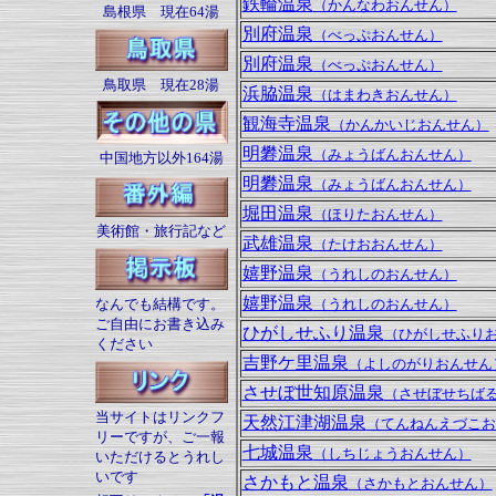
鉄輪温泉
（かんなわおんせん）
島根県 現在64湯
別府温泉
（べっぷおんせん）
別府温泉
（べっぷおんせん）
鳥取県 現在28湯
浜脇温泉
（はまわきおんせん）
観海寺温泉
（かんかいじおんせん）
明礬温泉
（みょうばんおんせん）
中国地方以外164湯
明礬温泉
（みょうばんおんせん）
堀田温泉
（ほりたおんせん）
美術館・旅行記など
武雄温泉
（たけおおんせん）
嬉野温泉
（うれしのおんせん）
嬉野温泉
なんでも結構です。
（うれしのおんせん）
ご自由にお書き込み
ひがしせふり温泉
（ひがしせふり
ください
吉野ケ里温泉
（よしのがりおんせん
させぼ世知原温泉
（させぼせちば
当サイトはリンクフ
天然江津湖温泉
（てんねんえづこお
リーですが、ご一報
七城温泉
（しちじょうおんせん）
いただけるとうれし
いです
さかもと温泉
（さかもとおんせん）