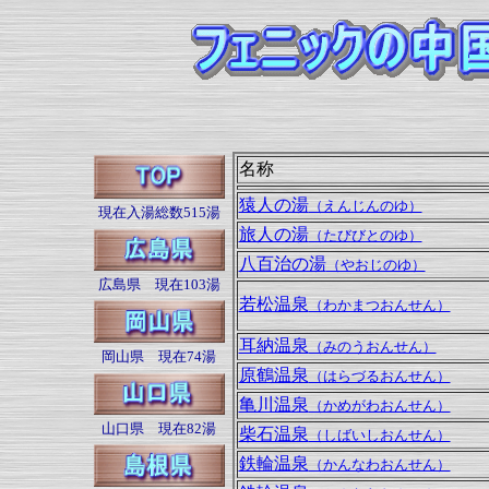
名称
猿人の湯
（えんじんのゆ）
現在入湯総数515湯
旅人の湯
（たびびとのゆ）
八百治の湯
（やおじのゆ）
広島県 現在103湯
若松温泉
（わかまつおんせん）
耳納温泉
（みのうおんせん）
岡山県 現在74湯
原鶴温泉
（はらづるおんせん）
亀川温泉
（かめがわおんせん）
山口県 現在82湯
柴石温泉
（しばいしおんせん）
鉄輪温泉
（かんなわおんせん）