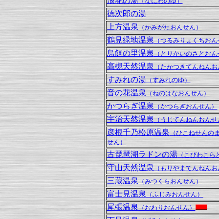
浪花の湯
（なにわのゆ）
徳次郎の湯
上方温泉
（かみがたおんせん）
鶴見緑地温泉
（つるみりょくちおん
鳥飼の里温泉
（とりかいのさとおん
高槻天然温泉
（たかつきてんねんお
すみれの湯
（すみれのゆ）
音の花温泉
（ねのはなおんせん）
かつらぎ温泉
（かつらぎおんせん）
宇治天然温泉
（うじてんねんおんせ
彦根千乃松原温泉
（ひこねせんの
せん）
古琵琶湖ラドンの湯
（こびわこら
守山天然温泉
（もりやまてんねんお
三蔵温泉
（みつくらおんせん）
富士見温泉
（ふじみおんせん）
尾張温泉
（おわりおんせん）