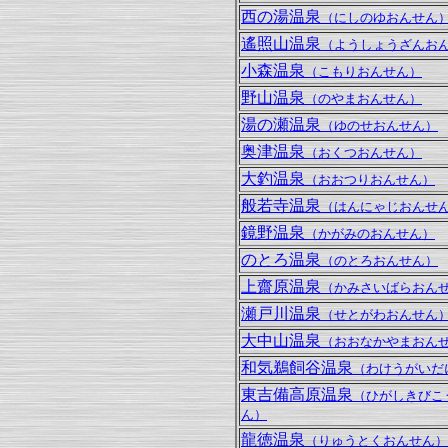
西の湯温泉
（にしのゆおんせん
遙照山温泉
（ようしょうざんお
小森温泉
（こもりおんせん）
野山温泉
（のやまおんせん）
湯の瀬温泉
（ゆのせおんせん）
奥津温泉
（おくつおんせん）
大釣温泉
（おおつりおんせん）
般若寺温泉
（はんにゃじおんせ
鏡野温泉
（かがみのおんせん）
のとろ温泉
（のとろおんせん）
上齋原温泉
（かみさいばらおん
瀬戸川温泉
（せとがわおんせん
大中山温泉
（おおなかやまおん
和気鵜飼谷温泉
（わけうがいだ
東吉備高原温泉
（ひがしきびこ
ん）
龍徳温泉
（りゅうとくおんせん）