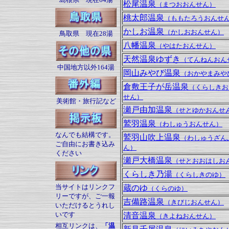
松尾温泉
（まつおおんせん）
桃太郎温泉
（ももたろうおんせ
かしお温泉
（かしおおんせん）
鳥取県 現在28湯
八幡温泉
（やはたおんせん）
天然温泉ゆずき
（てんねんおん
中国地方以外164湯
岡山みやび温泉
（おかやまみや
倉敷王子が岳温泉
（くらしきお
せん）
美術館・旅行記など
瀬戸由加温泉
（せとゆかおんせ
鷲羽温泉
（わしゅうおんせん）
なんでも結構です。
鷲羽山吹上温泉
（わしゅうざん
ご自由にお書き込み
ん）
ください
瀬戸大橋温泉
（せとおおはしお
くらしき乃湯
（くらしきのゆ）
当サイトはリンクフ
蔵のゆ
（くらのゆ）
リーですが、ご一報
吉備路温泉
（きびじおんせん）
いただけるとうれし
いです
清音温泉
（きよねおんせん）
相互リンクは、
「温