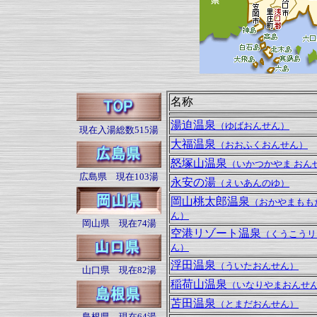
名称
湯迫温泉
（ゆばおんせん）
現在入湯総数515湯
大福温泉
（おおふくおんせん）
怒塚山温泉
（いかつかやま おん
広島県 現在103湯
永安の湯
（えいあんのゆ）
岡山桃太郎温泉
（おかやまもも
ん）
岡山県 現在74湯
空港リゾート温泉
（くうこうリ
ん）
浮田温泉
（ういたおんせん）
山口県 現在82湯
稲荷山温泉
（いなりやまおんせ
苫田温泉
（とまだおんせん）
島根県 現在64湯