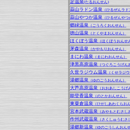
足温泉
(たるおんせん)
蒜山ラドン温泉
（ひるぜんラド
蒜山やつか温泉
（ひるぜんやつ
郷緑温泉
（ごうろくおんせん）
徳山温泉
（とくやまおんせん）
ほくぼう温泉
（ほくぼうおんせ
茅森温泉
（かやもりおんせん）
まにわ温泉
（まにわおんせん）
津黒高原温泉
（つぐろこうげん
久世ラジウム温泉
（くせラジウ
湯郷温泉
（ゆのごうおんせん）
大芦高原温泉
（おおあしこうげ
能登香温泉
（のとかおんせん）
東粟倉温泉
（ひがしあわくらお
宮本武蔵温泉
（みやもとむさし
作州武蔵温泉
（さくしゅうむさ
湯郷新温泉
（ゆのごうしんおん