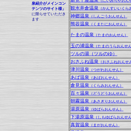
新見千屋温泉
（にいみちやおん
泉紹介がメインコン
観水井倉温泉
（かんすいいくら
テンツのサイト様」
に限らせていただき
神郷温泉
（しんごうおんせん）
ます
熊谷温泉
（くまたにおんせん）
たまの温泉
（たまのおんせん）
玉の浦温泉
（たまのうらおんせ
ツルの湯（ツルのゆ）
おさふね温泉
（おさふねおんせ
津川温泉
（つがわおんせん）
あば温泉
（あばおんせん）
倉見温泉
（くらみおんせん）
百々温泉
（どうどうおんせん）
朝霧温泉
（あさぎりおんせん）
湯原温泉
（ゆばらおんせん）
下湯原温泉
（しもゆばらおんせ
真賀温泉
（まがおんせん）